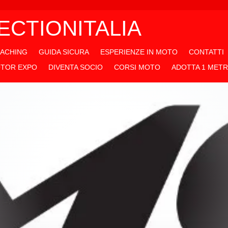
CTIONITALIA
ACHING
GUIDA SICURA
ESPERIENZE IN MOTO
CONTATTI
TOR EXPO
DIVENTA SOCIO
CORSI MOTO
ADOTTA 1 MET