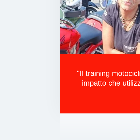
"Il training motocic
impatto che utili