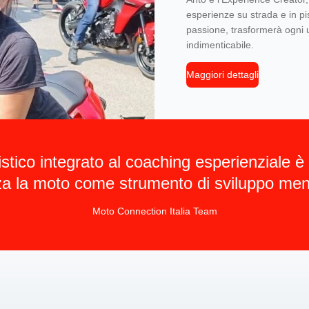
esperienze su strada e in pis
passione, trasformerà ogni 
indimenticabile.
Maggiori dettagli
listico integrato al coaching esperienziale 
zza la moto come strumento di sviluppo men
Moto Connection Italia Team