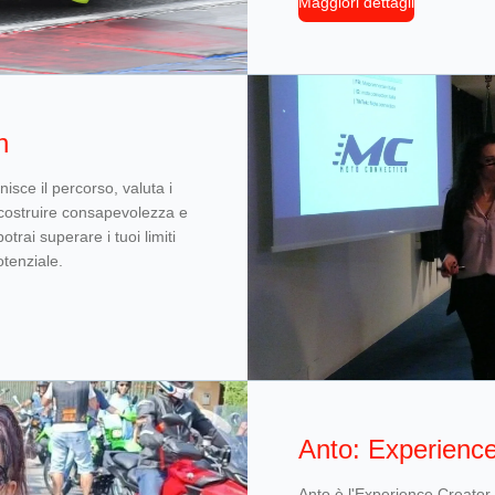
Maggiori dettagli
h
sce il percorso, valuta i
 costruire consapevolezza e
trai superare i tuoi limiti
tenziale.
Anto: Experience
Anto è l'Experience Creator, 