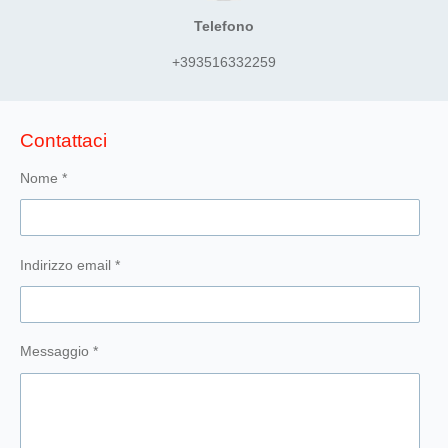
r
o
p
a
k
p
Telefono
m
+393516332259
Contattaci
Nome *
Indirizzo email *
Messaggio *