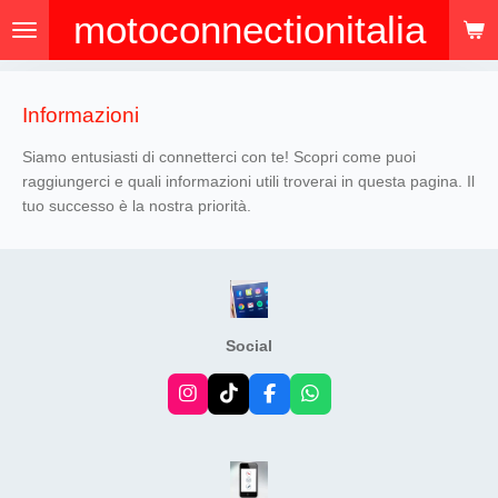
motoconnectionitalia
Vai
al
contenuto
principale
Informazioni
Siamo entusiasti di connetterci con te! Scopri come puoi
raggiungerci e quali informazioni utili troverai in questa pagina. Il
tuo successo è la nostra priorità.
Social
I
T
F
W
n
i
a
h
s
k
c
a
t
T
e
t
a
o
b
s
g
k
o
A