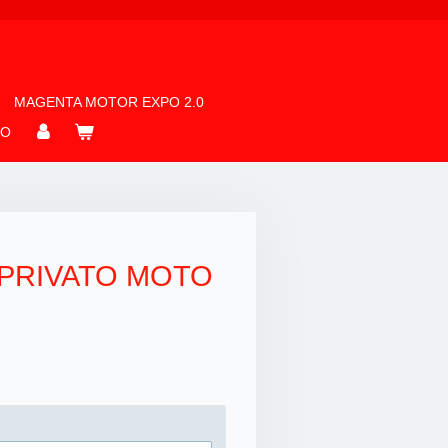
MAGENTA MOTOR EXPO 2.0
RO
PRIVATO MOTO